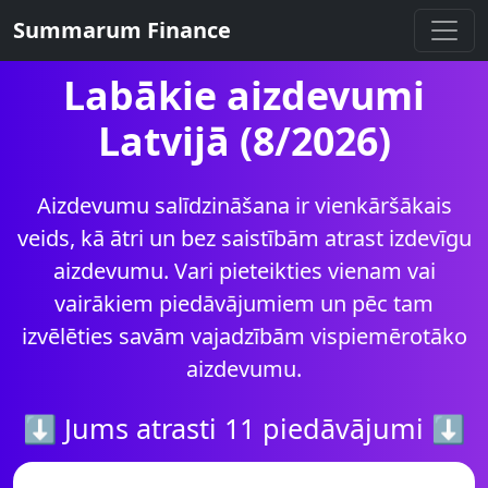
Summarum Finance
Labākie aizdevumi
Latvijā (8/2026)
Aizdevumu salīdzināšana ir vienkāršākais
veids, kā ātri un bez saistībām atrast izdevīgu
aizdevumu. Vari pieteikties vienam vai
vairākiem piedāvājumiem un pēc tam
izvēlēties savām vajadzībām vispiemērotāko
aizdevumu.
⬇ Jums atrasti 11 piedāvājumi ⬇