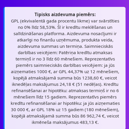
Tipisks aizdevuma piemērs:
GPL (ekvivalentā gada procentu likme) var svārstīties
no 0% līdz 58,53%. Šī ir kredītu meklēšanas un
salīdzināšanas platforma. Aizdevuma nosacījumi ir
atkarīgi no finanšu uzņēmuma, produkta veida,
aizdevuma summas un termiņa. Saimnieciskās
darbības veicējiem: Patēriņa kredītu atmaksas
termiņš ir no 3 līdz 60 mēnešiem. Reprezentatīvs
piemērs saimnieciskās darbības veicējiem: ja jūs
aizņematies 1000 €, ar GPL 44,37% uz 12 mēnešiem,
kopējā atmaksājamā summa būs 1238,60 €, veicot
iknedēļas maksājumus 24,18 € (51 nedēļas). Kredītu
refinansēšanai ar hipotēku: atmaksas termiņš ir no 6
mēnešiem līdz 15 gadiem. Reprezentatīvs piemērs
kredītu refinansēšanai ar hipotēku: ja jūs aizņematies
30 000 €, ar GPL 18% uz 15 gadiem (180 mēnešiem),
kopējā atmaksājamā summa būs 86 962,74 €, veicot
ikmēneša maksājumus 483,13 €.